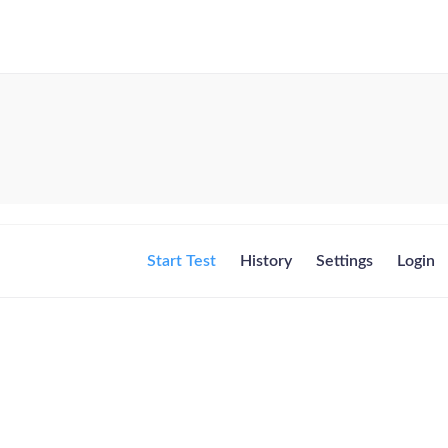
Start Test
History
Settings
Login