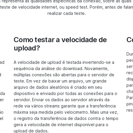
 representa as qualidades específicas da conexão, sobre as quais 
teste de velocidade internet, ou speed test. Porém, antes de fala
realizar cada teste.
Como testar a velocidade de
C
upload?
Dur
pe
oad
A velocidade de upload é testada invertendo-se a
ser
sequência da análise do download. Novamente,
rec
d
múltiplas conexões são abertas para o servidor de
dis
teste. Em vez de baixar um arquivo, um grande
par
arquivo de dados aleatórios é criado em seu
ch
ada
dispositivo e enviado por todas as conexões para o
Par
er
servidor. Enviar os dados ao servidor através da
pin
rede via vários streams garante que a transferência
res
ão
máxima seja medida pelo velocimetro. Mais uma vez,
el
o registro da transferência de dados contra o tempo
gera a velocidade de internet disponível para o
upload de dados.