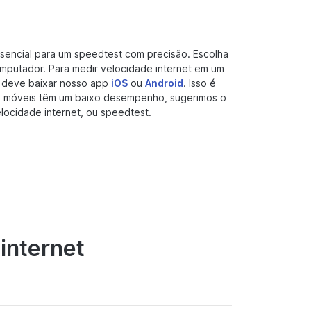
sencial para um speedtest com precisão. Escolha
omputador. Para medir velocidade internet em um
ê deve baixar nosso app
iOS
ou
Android
. Isso é
os móveis têm um baixo desempenho, sugerimos o
elocidade internet, ou speedtest.
 internet