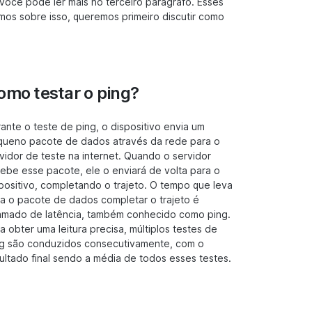
você pode ler mais no terceiro parágrafo. Esses
rmos sobre isso, queremos primeiro discutir como
omo testar o ping?
ante o teste de ping, o dispositivo envia um
queno pacote de dados através da rede para o
vidor de teste na internet. Quando o servidor
ebe esse pacote, ele o enviará de volta para o
positivo, completando o trajeto. O tempo que leva
a o pacote de dados completar o trajeto é
amado de latência, também conhecido como ping.
a obter uma leitura precisa, múltiplos testes de
g são conduzidos consecutivamente, com o
ultado final sendo a média de todos esses testes.