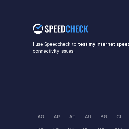
I use Speedcheck to
test my internet spee
connectivity issues.
AO
AR
AT
AU
BG
CI