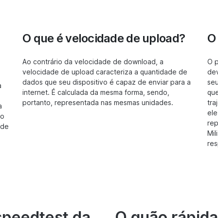
O que é velocidade de upload?
O
Ao contrário da velocidade de download, a
O p
velocidade de upload caracteriza a quantidade de
dev
dados que seu dispositivo é capaz de enviar para a
seu
a
internet. É calculada da mesma forma, sendo,
que
portanto, representada nas mesmas unidades.
tra
a
ele
ao
rep
ade
Mil
res
speedtest da
O quão rápida