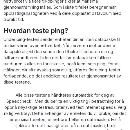
nettverket via flere tilkoblinger sikrer at maksimal
gjennomstrømning måles. Som i siste tilfellet beregner man
opplastingshastigheten ved å dele opplastet datavolum med
tilbrakt tid.
Hvordan teste ping?
Under ping-testen sender enheten din en liten datapakke til
testserveren over nettverket. Når serveren mottar denne
datapakken, vil den sende den tilbake til enheten din og
fullføre rundturen. Tiden det tar før datapakken fullføre
rundturen, kalles en forsinkelse, også kjent som ping. For at
målingen blir så nøyaktig som mulig, utføres flere ping-tester
fortløpende, og det endelige resultatet er gjennomsnittet av
disse testene.
Alle disse testene håndteres automatisk for deg av
Speedcheck . Men du bør ta en viktig ting i betraktning for å
oppnå nøyaktige testresultater (ved test internet speed). Velg
riktig verktøy. Dette avhenger av enheten du vil bruke, om det
er en smarttelefon, et nettbrett eller en datamaskin. For å
sjekke internett-hastigheten på en datamaskin, bruk