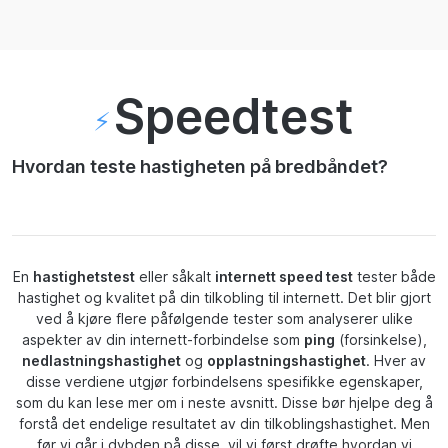
Speedtest
⚡️
Hvordan teste hastigheten på bredbåndet?
En
hastighetstest
eller såkalt
internett speed test
tester både
hastighet og kvalitet på din tilkobling til internett. Det blir gjort
ved å kjøre flere påfølgende tester som analyserer ulike
aspekter av din internett-forbindelse som
ping
(forsinkelse),
nedlastningshastighet
og
opplastningshastighet
. Hver av
disse verdiene utgjør forbindelsens spesifikke egenskaper,
som du kan lese mer om i neste avsnitt. Disse bør hjelpe deg å
forstå det endelige resultatet av din tilkoblingshastighet. Men
før vi går i dybden på disse, vil vi først drøfte hvordan vi