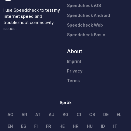
Speedcheck iOS
I use Speedcheck to
test my
Speedcheck Android
internet speed
and
troubleshoot connectivity
Speedcheck Web
issues.
Speedcheck Basic
About
Imprint
Privacy
Terms
Språk
AO
AR
AT
AU
BG
CI
CS
DE
EL
EN
ES
FI
FR
HE
HR
HU
ID
IT