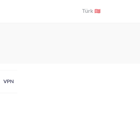
Türk 🇹🇷
VPN