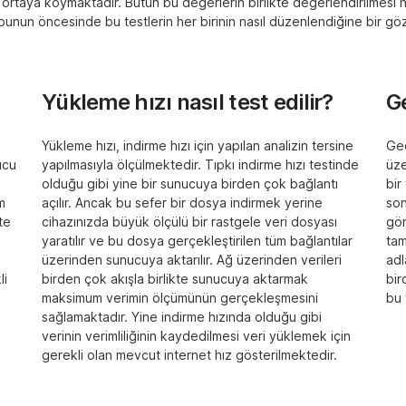
iteyi ortaya koymaktadır. Bütün bu değerlerin birlikte değerlendirilmesi 
unun öncesinde bu testlerin her birinin nasıl düzenlendiğine bir göz
Yükleme hızı nasıl test edilir?
Ge
Yükleme hızı, indirme hızı için yapılan analizin tersine
Gec
ucu
yapılmasıyla ölçülmektedir. Tıpkı indirme hızı testinde
üze
olduğu gibi yine bir sunucuya birden çok bağlantı
bir
m
açılır. Ancak bu sefer bir dosya indirmek yerine
son
te
cihazınızda büyük ölçülü bir rastgele veri dosyası
gön
yaratılır ve bu dosya gerçekleştirilen tüm bağlantılar
tam
üzerinden sunucuya aktarılır. Ağ üzerinden verileri
adl
li
birden çok akışla birlikte sunucuya aktarmak
bir
maksimum verimin ölçümünün gerçekleşmesini
bu 
sağlamaktadır. Yine indirme hızında olduğu gibi
verinin verimliliğinin kaydedilmesi veri yüklemek için
gerekli olan mevcut internet hız gösterilmektedir.