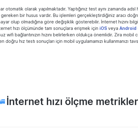
tomatik olarak yapılmaktadır. Yaptığınız test aynı zamanda adsl hız
 gereken bir husus vardır. Bu işlemleri gerçekleştirdiğiniz aracı do
sayar olup olmadığına göre değişiklik gösterebilir. İnternet hızını bil
internet hızı ölçümünde tam sonuçlara erişmek için
iOS
veya
Android
wifi bağlantınızın hızını belirlerken oldukça önemlidir. Zira mobil ci
n doğru hız testı sonuçları için mobil uygulamamızı kullanmanızı tav
İnternet hızı ölçme metrikler
🚄