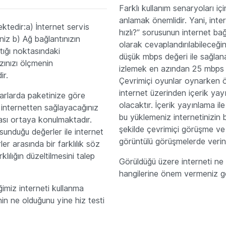
Farklı kullanım senaryoları içi
anlamak önemlidir. Yani, inte
ektedir:a) İnternet servis
hızlı?” sorusunun internet bağl
niz b) Ağ bağlantınızın
olarak cevaplandırılabileceğ
tığı noktasındaki
düşük mbps değeri ile sağlana
ızınızı ölçmenin
izlemek en azından 25 mbps ba
ir.
Çevrimiçi oyunlar oynarken öz
internet üzerinden içerik yay
ktarlarda paketinize göre
olacaktır. İçerik yayınlama il
 internetten sağlayacağınız
bu yüklemeniz internetinizin b
ikası ortaya konulmaktadır.
şekilde çevrimiçi görüşme ve to
sunduğu değerler ile internet
görüntülü görüşmelerde verini
er arasında bir farklılık söz
lılığın düzeltilmesini talep
Görüldüğü üzere interneti ne 
hangilerine önem vermeniz ge
ğimiz interneti kullanma
in ne olduğunu yine hiz testi