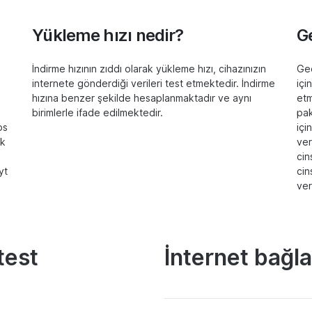
Yükleme hızı nedir?
G
İndirme hızının zıddı olarak yükleme hızı, cihazınızın
Gec
internete gönderdiği verileri test etmektedir. İndirme
içi
e
hızına benzer şekilde hesaplanmaktadır ve aynı
etm
birimlerle ifade edilmektedir.
pak
ps
içi
ak
ver
cin
yt
cin
ver
test
İnternet bağla